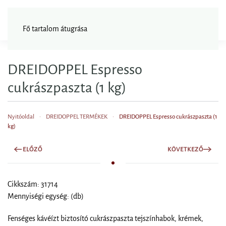
FAGYISNAGYKER
Fő tartalom átugrása
DREIDOPPEL Espresso
cukrászpaszta (1 kg)
Nyitóoldal
DREIDOPPEL TERMÉKEK
DREIDOPPEL Espresso cukrászpaszta (1
kg)
ELŐZŐ
KÖVETKEZŐ
Cikkszám: 31714
Mennyiségi egység: (db)
Fenséges kávéízt biztosító cukrászpaszta tejszínhabok, krémek,