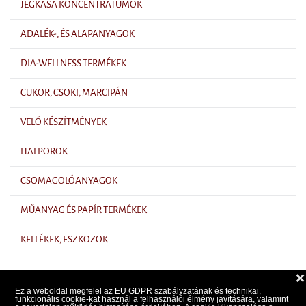
JÉGKÁSA KONCENTRÁTUMOK
ADALÉK-, ÉS ALAPANYAGOK
DIA-WELLNESS TERMÉKEK
CUKOR, CSOKI, MARCIPÁN
VELŐ KÉSZÍTMÉNYEK
ITALPOROK
CSOMAGOLÓANYAGOK
MŰANYAG ÉS PAPÍR TERMÉKEK
KELLÉKEK, ESZKÖZÖK
❌
Ez a weboldal megfelel az EU GDPR szabályzatának és technikai,
funkcionális cookie-kat használ a felhasználói élmény javítására, valamint