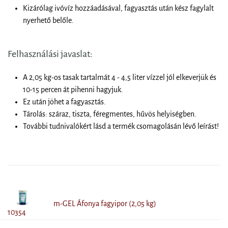
Kizárólag ivóvíz hozzáadásával, fagyasztás után kész fagylalt
nyerhető belőle.
Felhasználási javaslat:
A 2,05 kg-os tasak tartalmát 4 - 4,5 liter vízzel jól elkeverjük és
10-15 percen át pihenni hagyjuk.
Ez után jöhet a fagyasztás.
Tárolás: száraz, tiszta, féregmentes, hűvös helyiségben.
További tudnivalókért lásd a termék csomagolásán lévő leírást!
m-GEL Áfonya fagyipor (2,05 kg)
10354