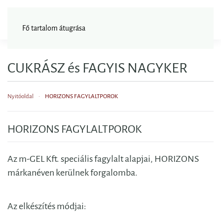
FAGYISNAGYKER
Fő tartalom átugrása
CUKRÁSZ és FAGYIS NAGYKER
Nyitóoldal
HORIZONS FAGYLALTPOROK
HORIZONS FAGYLALTPOROK
Az m-GEL Kft. speciális fagylalt alapjai, HORIZONS
márkanéven kerülnek forgalomba.
Az elkészítés módjai: