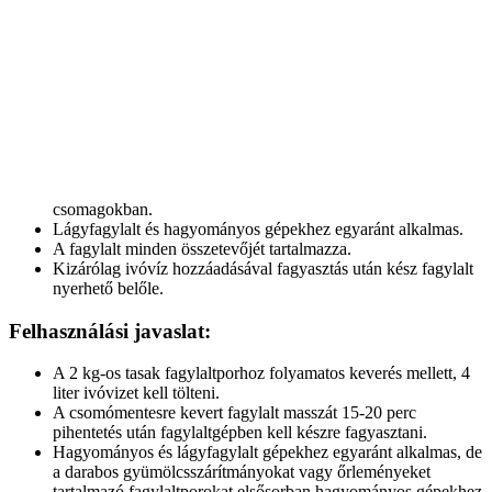
csomagokban.
Lágyfagylalt és hagyományos gépekhez egyaránt alkalmas.
A fagylalt minden összetevőjét tartalmazza.
Kizárólag ivóvíz hozzáadásával fagyasztás után kész fagylalt
nyerhető belőle.
Felhasználási javaslat:
A 2 kg-os tasak fagylaltporhoz folyamatos keverés mellett, 4
liter ivóvizet kell tölteni.
A csomómentesre kevert fagylalt masszát 15-20 perc
pihentetés után fagylaltgépben kell készre fagyasztani.
Hagyományos és lágyfagylalt gépekhez egyaránt alkalmas, de
a darabos gyümölcsszárítmányokat vagy őrleményeket
tartalmazó fagylaltporokat elsősorban hagyományos gépekhez