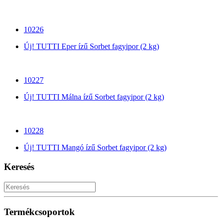
10226
Új! TUTTI Eper ízű Sorbet fagyipor (2 kg)
10227
Új! TUTTI Málna ízű Sorbet fagyipor (2 kg)
10228
Új! TUTTI Mangó ízű Sorbet fagyipor (2 kg)
Keresés
Termékcsoportok