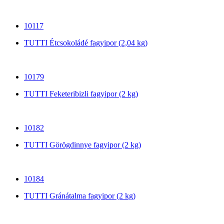
10117
TUTTI Étcsokoládé fagyipor (2,04 kg)
10179
TUTTI Feketeribizli fagyipor (2 kg)
10182
TUTTI Görögdinnye fagyipor (2 kg)
10184
TUTTI Gránátalma fagyipor (2 kg)