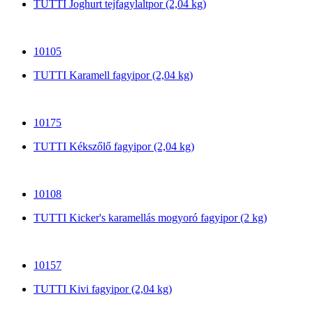
TUTTI Joghurt tejfagylaltpor (2,04 kg)
10105
TUTTI Karamell fagyipor (2,04 kg)
10175
TUTTI Kékszőlő fagyipor (2,04 kg)
10108
TUTTI Kicker's karamellás mogyoró fagyipor (2 kg)
10157
TUTTI Kivi fagyipor (2,04 kg)