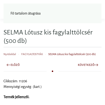
FAGYISNAGYKER
Fő tartalom átugrása
SELMA Lótusz kis fagylalttölcsér
(500 db)
Nyitóoldal
FAGYLALTOSTYÁK
SELMA Lótusz kis fagylalttölcsér (500 db)
ELŐZŐ
KÖVETKEZŐ
Cikkszám: 11206
Mennyiségi egység: (kart.)
Termék jellemzői: