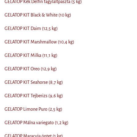
GELATOP Kék Delfin fagylaltpaszta (5 kg)
GELATOP KIT Black & White (10 kg)
GELATOP KIT Daim (12,5 kg)
GELATOP KIT Marshmallow (10,4 kg)
GELATOP KIT Milka (11,1 kg)
GELATOP KIT Oreo (12,9 kg)
GELATOP KIT Seahorse (8,7 kg)
GELATOP KIT Tejberizs (9,6 kg)
GELATOP Limone Puro (2,5 kg)
GELATOP Málna variegato (1,2 kg)
GELATOP Maracuja öntet (1 kg)