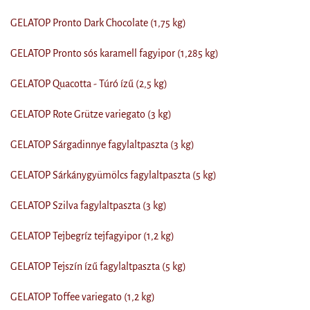
GELATOP Pronto Dark Chocolate (1,75 kg)
GELATOP Pronto sós karamell fagyipor (1,285 kg)
GELATOP Quacotta - Túró ízű (2,5 kg)
GELATOP Rote Grütze variegato (3 kg)
GELATOP Sárgadinnye fagylaltpaszta (3 kg)
GELATOP Sárkánygyümölcs fagylaltpaszta (5 kg)
GELATOP Szilva fagylaltpaszta (3 kg)
GELATOP Tejbegríz tejfagyipor (1,2 kg)
GELATOP Tejszín ízű fagylaltpaszta (5 kg)
GELATOP Toffee variegato (1,2 kg)