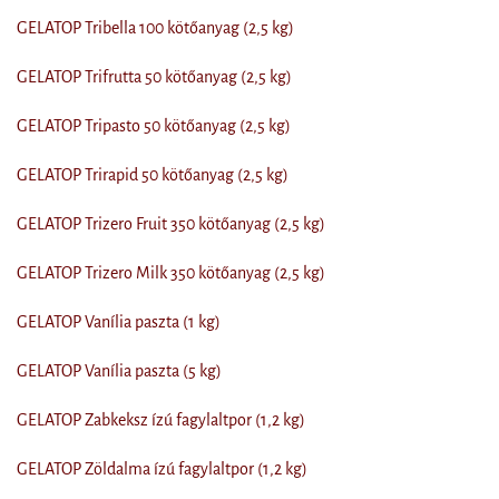
GELATOP Tribella 100 kötőanyag (2,5 kg)
GELATOP Trifrutta 50 kötőanyag (2,5 kg)
GELATOP Tripasto 50 kötőanyag (2,5 kg)
GELATOP Trirapid 50 kötőanyag (2,5 kg)
GELATOP Trizero Fruit 350 kötőanyag (2,5 kg)
GELATOP Trizero Milk 350 kötőanyag (2,5 kg)
GELATOP Vanília paszta (1 kg)
GELATOP Vanília paszta (5 kg)
GELATOP Zabkeksz ízú fagylaltpor (1,2 kg)
GELATOP Zöldalma ízú fagylaltpor (1,2 kg)