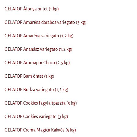
GELATOP Áfonya öntet (1 kg)
GELATOP Amaréna darabos variegato (3 kg)
GELATOP Amaréna variegato (1,2 kg)
GELATOP Ananász variegato (1,2 kg)
GELATOP Aromapor Choco (2,5 kg)
GELATOP Bam öntet (1 kg)
GELATOP Bodza variegato (1,2 kg)
GELATOP Cookies fagylaltpaszta (5 kg)
GELATOP Cookies variegato (3 kg)
GELATOP Crema Magica Kakaós (5 kg)