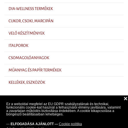
DIA-WELLNESS TERMÉKEK
CUKOR, CSOKI, MARCIPÁN
VELŐ KÉSZÍTMÉNYEK
ITALPOROK
CSOMAGOLÓANYAGOK
MŰANYAG ÉS PAPÍR TERMÉKEK
KELLÉKEK, ESZKÖZÖK
❌
Ez a weboldal megfelel az EU GDPR szabályzatának és technikai,
funkcionális cookie-kat használ a felhasználói élmény javítására, valamint
a zavartalan működés biztosítása érdekében. A cookie kikapcsolása a
Árlista
böngésző beállításaiban lehetséges.
Kapcsolat
---
ELFOGADÁSA AJÁNLOTT ---
Cookie politika