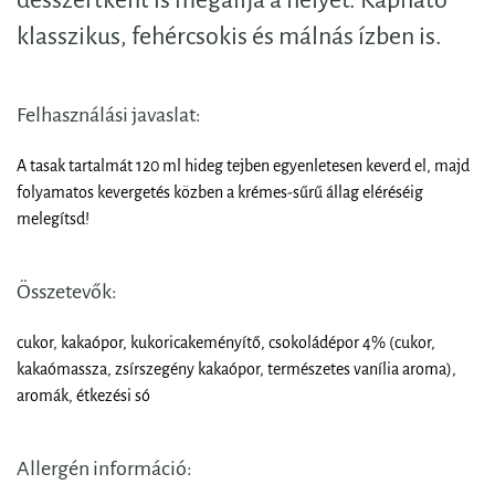
klasszikus, fehércsokis és málnás ízben is.
Felhasználási javaslat:
A tasak tartalmát 120 ml hideg tejben egyenletesen keverd el, majd
folyamatos kevergetés közben a krémes-sűrű állag eléréséig
melegítsd!
Összetevők:
cukor, kakaópor, kukoricakeményítő, csokoládépor 4% (cukor,
kakaómassza, zsírszegény kakaópor, természetes vanília aroma),
aromák, étkezési só
Allergén információ: