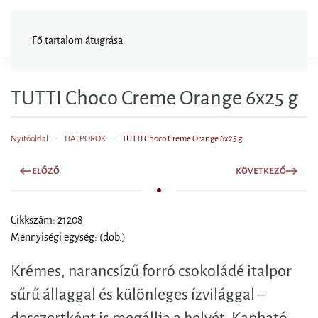
FAGYISNAGYKER
Fő tartalom átugrása
TUTTI Choco Creme Orange 6x25 g
Nyitóoldal
ITALPOROK
TUTTI Choco Creme Orange 6x25 g
ELŐZŐ
KÖVETKEZŐ
Cikkszám: 21208
Mennyiségi egység: (dob.)
Krémes, narancsízű forró csokoládé italpor
sűrű állaggal és különleges ízvilággal –
desszertként is megállja a helyét. Kapható