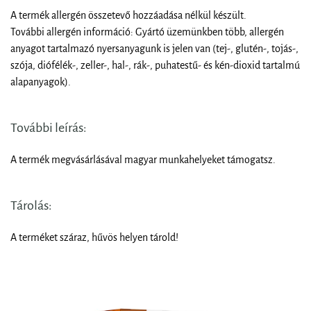
A termék allergén összetevő hozzáadása nélkül készült.
További allergén információ: Gyártó üzemünkben több, allergén
anyagot tartalmazó nyersanyagunk is jelen van (tej-, glutén-, tojás-,
szója, diófélék-, zeller-, hal-, rák-, puhatestű- és kén-dioxid tartalmú
alapanyagok).
További leírás:
A termék megvásárlásával magyar munkahelyeket támogatsz.
Tárolás:
A terméket száraz, hűvös helyen tárold!