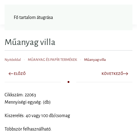
FAGYISNAGYKER
Fő tartalom átugrása
Műanyag villa
Nyitóoldal
MŰANYAG ÉS PAPÍR TERMÉKEK
Műanyag villa
ELŐZŐ
KÖVETKEZŐ
Cikkszám: 22063
Mennyiségi egység: (db)
Kiszerelés: 40 vagy 100 db/csomag
Többször felhasználható.