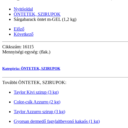
Nyitóoldal
ÖNTETEK, SZIRUPOK
Sárgabarack öntet m-GEL (1,2 kg)
Előző
Következő
Cikkszám: 16115
Mennyiségi egység: (flak.)
Kategória: ÖNTETEK, SZIRUPOK
További ÖNTETEK, SZIRUPOK:
Taylor Kivi szirup (3 kg)
Color-csík Azzurro (2 kg)
Taylor Azzurro szirup (3 kg)
Gyorsan dermedő fagylaltbevonó kakaós (1 kg)