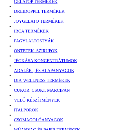
GELATOP TERMÉKEK
DREIDOPPEL TERMÉKEK
JOYGELATO TERMÉKEK
IRCA TERMÉKEK
FAGYLALTOSTYÁK
ÖNTETEK, SZIRUPOK
JÉGKÁSA KONCENTRÁTUMOK
ADALÉK-, ÉS ALAPANYAGOK
DIA-WELLNESS TERMÉKEK
CUKOR, CSOKI, MARCIPÁN
VELŐ KÉSZÍTMÉNYEK
ITALPOROK
CSOMAGOLÓANYAGOK
MŰANYAG ÉS PAPÍR TERMÉKEK