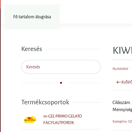
Fotózás
Fő tartalom átugrása
KIWI
Keresés
Nyitóoldal
ELŐZ
Termékcsoportok
Cikkszám:
Mennyiség
m-GEL PRIMO GELATO
Kategória: 
FAGYLALTPOROK