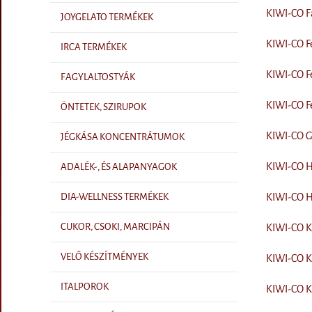
KIWI-CO Fa
JOYGELATO TERMÉKEK
KIWI-CO Fe
IRCA TERMÉKEK
KIWI-CO Fe
FAGYLALTOSTYÁK
KIWI-CO Fe
ÖNTETEK, SZIRUPOK
KIWI-CO Gy
JÉGKÁSA KONCENTRÁTUMOK
KIWI-CO Ho
ADALÉK-, ÉS ALAPANYAGOK
KIWI-CO H
DIA-WELLNESS TERMÉKEK
CUKOR, CSOKI, MARCIPÁN
KIWI-CO Ka
VELŐ KÉSZÍTMÉNYEK
KIWI-CO Ká
ITALPOROK
KIWI-CO Kó