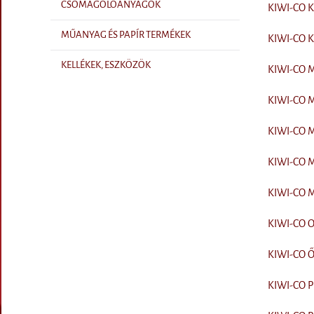
CSOMAGOLÓANYAGOK
KIWI-CO Kö
MŰANYAG ÉS PAPÍR TERMÉKEK
KIWI-CO Kr
KELLÉKEK, ESZKÖZÖK
KIWI-CO Ma
KIWI-CO Má
KIWI-CO Ma
KIWI-CO M
KIWI-CO M
KIWI-CO O
KIWI-CO Ős
KIWI-CO Pi