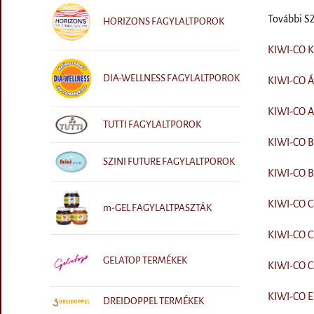
További 
HORIZONS FAGYLALTPOROK
KIWI-CO Ki
DIA-WELLNESS FAGYLALTPOROK
KIWI-CO Áf
KIWI-CO An
TUTTI FAGYLALTPOROK
KIWI-CO Ba
SZINI FUTURE FAGYLALTPOROK
KIWI-CO Bo
KIWI-CO Ca
m-GEL FAGYLALTPASZTÁK
KIWI-CO Ci
GELATOP TERMÉKEK
KIWI-CO Cs
KIWI-CO Ep
DREIDOPPEL TERMÉKEK