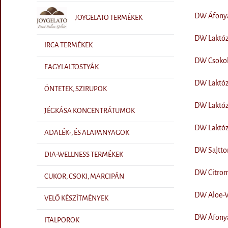
DW Áfonyás
JOYGELATO TERMÉKEK
DW Laktózm
IRCA TERMÉKEK
DW Csokolá
FAGYLALTOSTYÁK
DW Laktóz
ÖNTETEK, SZIRUPOK
DW Laktóz
JÉGKÁSA KONCENTRÁTUMOK
DW Laktózm
ADALÉK-, ÉS ALAPANYAGOK
DW Sajttor
DIA-WELLNESS TERMÉKEK
DW Citrom
CUKOR, CSOKI, MARCIPÁN
DW Aloe-Ve
VELŐ KÉSZÍTMÉNYEK
DW Áfonya 
ITALPOROK