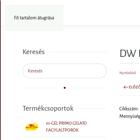
Fotózás
Fő tartalom átugrása
DW E
Keresés
Nyitóoldal
ELŐZ
Termékcsoportok
Cikkszám:
Mennyiség
m-GEL PRIMO GELATO
FAGYLALTPOROK