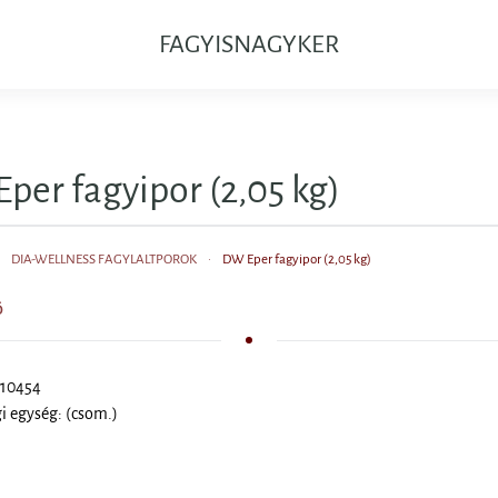
FAGYISNAGYKER
per fagyipor (2,05 kg)
DIA-WELLNESS FAGYLALTPOROK
DW Eper fagyipor (2,05 kg)
Ő
 10454
i egység: (csom.)