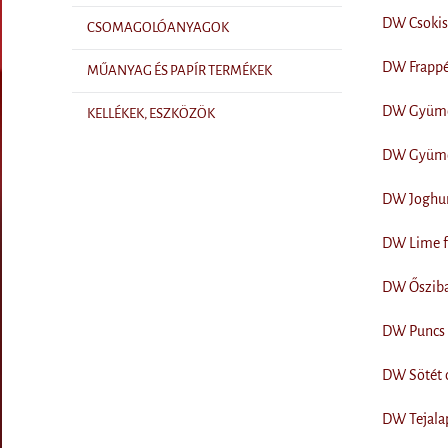
DW Csokisk
CSOMAGOLÓANYAGOK
DW Frappé 
MŰANYAG ÉS PAPÍR TERMÉKEK
DW Gyümöl
KELLÉKEK, ESZKÖZÖK
DW Gyümöl
DW Joghurt
DW Lime fa
DW Őszibar
DW Puncs f
DW Sötét c
DW Tejalap