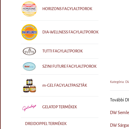
HORIZONS FAGYLALTPOROK
DIA-WELLNESS FAGYLALTPOROK
TUTTI FAGYLALTPOROK
SZINI FUTURE FAGYLALTPOROK
Kategória: 
m-GEL FAGYLALTPASZTÁK
További 
GELATOP TERMÉKEK
DW Semlege
DREIDOPPEL TERMÉKEK
DW Sárgadi