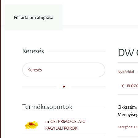
Fotózás
Fő tartalom átugrása
DW G
Keresés
Nyitóoldal
ELŐZ
Termékcsoportok
Cikkszám:
Mennyiségi
m-GEL PRIMO GELATO
Kategória: 
FAGYLALTPOROK