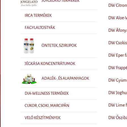
JOYGELATO TERMÉKEK
DW Citrom
IRCA TERMÉKEK
DW Aloe-Ve
FAGYLALTOSTYÁK
DW Áfonya 
DW Csokisk
ÖNTETEK, SZIRUPOK
DW Eper fa
JÉGKÁSA KONCENTRÁTUMOK
DW Frappé 
ADALÉK-, ÉS ALAPANYAGOK
DW Gyümöl
DW Joghurt
DIA-WELLNESS TERMÉKEK
DW Lime fa
CUKOR, CSOKI, MARCIPÁN
DW Őszibar
VELŐ KÉSZÍTMÉNYEK