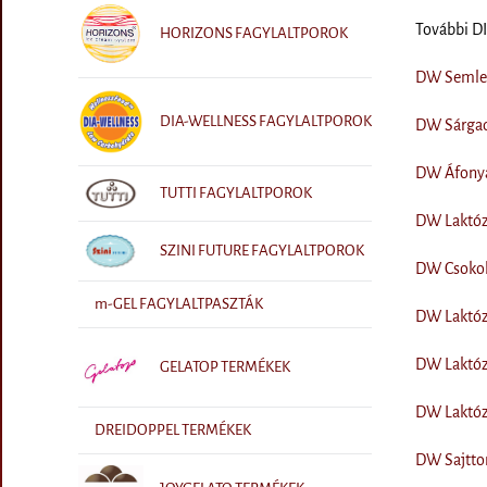
További 
HORIZONS FAGYLALTPOROK
DW Semlege
DIA-WELLNESS FAGYLALTPOROK
DW Sárgadi
DW Áfonyás
TUTTI FAGYLALTPOROK
DW Laktózm
SZINI FUTURE FAGYLALTPOROK
DW Csokolá
m-GEL FAGYLALTPASZTÁK
DW Laktóz
DW Laktóz
GELATOP TERMÉKEK
DW Laktózm
DREIDOPPEL TERMÉKEK
DW Sajttor