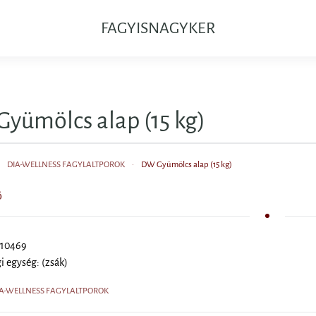
FAGYISNAGYKER
yümölcs alap (15 kg)
DIA-WELLNESS FAGYLALTPOROK
DW Gyümölcs alap (15 kg)
Ő
 10469
 egység: (zsák)
DIA-WELLNESS FAGYLALTPOROK