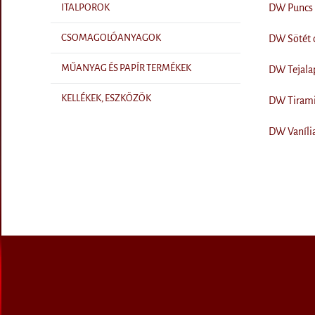
DW Puncs f
ITALPOROK
CSOMAGOLÓANYAGOK
DW Sötét c
MŰANYAG ÉS PAPÍR TERMÉKEK
DW Tejalap
KELLÉKEK, ESZKÖZÖK
DW Tiramis
DW Vanília