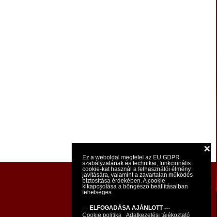
❌
Ez a weboldal megfelel az EU GDPR
szabályzatának és technikai, funkcionális
cookie-kat használ a felhasználói élmény
javítására, valamint a zavartalan működés
biztosítása érdekében. A cookie
kikapcsolása a böngésző beállításaiban
lehetséges.
---
ELFOGADÁSA AJÁNLOTT ---
Cookie politika
Adatkezelési tájékoztató