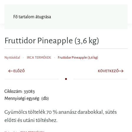
FAGYISNAGYKER
Fő tartalom átugrása
Fruttidor Pineapple (3,6 kg)
Nyitóoldal
IRCA TERMÉKEK
Fruttidor Pineapple (3,6 kg)
ELŐZŐ
KÖVETKEZŐ
Cikkszám: 33083
Mennyiségi egység: (db)
Gyümölcs töltelék 70 % ananász darabokkal, sütés
előtti és utáni töltéshez.