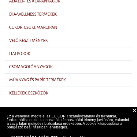
ADALÉK-, ÉS ALAPANYAGOK
DIA-WELLNESS TERMÉKEK
CUKOR, CSOKI, MARCIPÁN
VELŐ KÉSZÍTMÉNYEK
ITALPOROK
CSOMAGOLÓANYAGOK
MŰANYAG ÉS PAPÍR TERMÉKEK
KELLÉKEK, ESZKÖZÖK
❌
Ez a weboldal megfelel az EU GDPR szabályzatának és technikai,
funkcionális cookie-kat használ a felhasználói élmény javítására, valamint
a zavartalan működés biztosítása érdekében. A cookie kikapcsolása a
Árlista
böngésző beállításaiban lehetséges.
Kapcsolat