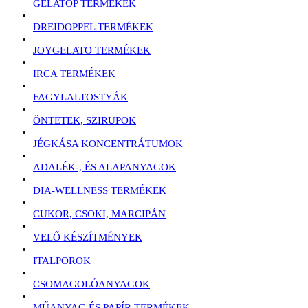
GELATOP TERMÉKEK
DREIDOPPEL TERMÉKEK
JOYGELATO TERMÉKEK
IRCA TERMÉKEK
FAGYLALTOSTYÁK
ÖNTETEK, SZIRUPOK
JÉGKÁSA KONCENTRÁTUMOK
ADALÉK-, ÉS ALAPANYAGOK
DIA-WELLNESS TERMÉKEK
CUKOR, CSOKI, MARCIPÁN
VELŐ KÉSZÍTMÉNYEK
ITALPOROK
CSOMAGOLÓANYAGOK
MŰANYAG ÉS PAPÍR TERMÉKEK