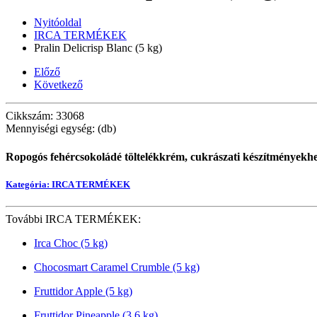
Nyitóoldal
IRCA TERMÉKEK
Pralin Delicrisp Blanc (5 kg)
Előző
Következő
Cikkszám: 33068
Mennyiségi egység: (db)
Ropogós fehércsokoládé töltelékkrém, cukrászati készítményekhez
Kategória: IRCA TERMÉKEK
További IRCA TERMÉKEK:
Irca Choc (5 kg)
Chocosmart Caramel Crumble (5 kg)
Fruttidor Apple (5 kg)
Fruttidor Pineapple (3,6 kg)