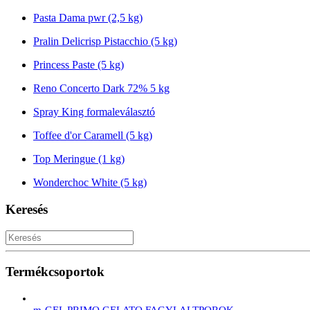
Pasta Dama pwr (2,5 kg)
Pralin Delicrisp Pistacchio (5 kg)
Princess Paste (5 kg)
Reno Concerto Dark 72% 5 kg
Spray King formaleválasztó
Toffee d'or Caramell (5 kg)
Top Meringue (1 kg)
Wonderchoc White (5 kg)
Keresés
Termékcsoportok
m-GEL PRIMO GELATO FAGYLALTPOROK