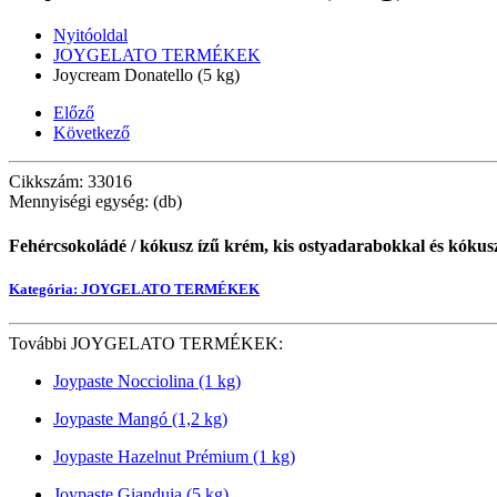
Nyitóoldal
JOYGELATO TERMÉKEK
Joycream Donatello (5 kg)
Előző
Következő
Cikkszám: 33016
Mennyiségi egység: (db)
Fehércsokoládé / kókusz ízű krém, kis ostyadarabokkal és kókuszp
Kategória: JOYGELATO TERMÉKEK
További JOYGELATO TERMÉKEK:
Joypaste Nocciolina (1 kg)
Joypaste Mangó (1,2 kg)
Joypaste Hazelnut Prémium (1 kg)
Joypaste Gianduia (5 kg)