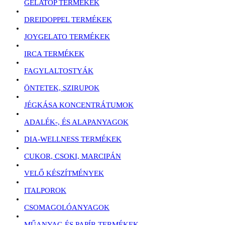
GELATOP TERMÉKEK
DREIDOPPEL TERMÉKEK
JOYGELATO TERMÉKEK
IRCA TERMÉKEK
FAGYLALTOSTYÁK
ÖNTETEK, SZIRUPOK
JÉGKÁSA KONCENTRÁTUMOK
ADALÉK-, ÉS ALAPANYAGOK
DIA-WELLNESS TERMÉKEK
CUKOR, CSOKI, MARCIPÁN
VELŐ KÉSZÍTMÉNYEK
ITALPOROK
CSOMAGOLÓANYAGOK
MŰANYAG ÉS PAPÍR TERMÉKEK