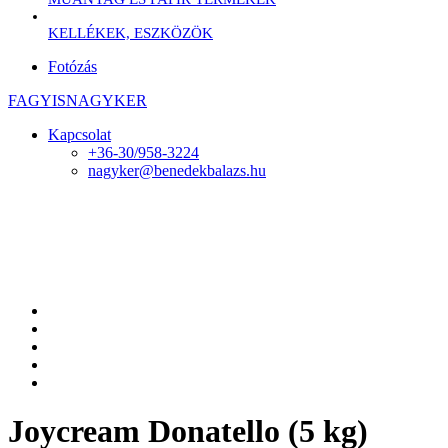
KELLÉKEK, ESZKÖZÖK
Fotózás
FAGYISNAGYKER
Kapcsolat
+36-30/958-3224
nagyker@benedekbalazs.hu
Joycream Donatello (5 kg)