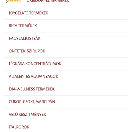
DREIDOPPEL TERMÉKEK
JOYGELATO TERMÉKEK
IRCA TERMÉKEK
FAGYLALTOSTYÁK
ÖNTETEK, SZIRUPOK
JÉGKÁSA KONCENTRÁTUMOK
ADALÉK-, ÉS ALAPANYAGOK
DIA-WELLNESS TERMÉKEK
CUKOR, CSOKI, MARCIPÁN
VELŐ KÉSZÍTMÉNYEK
ITALPOROK