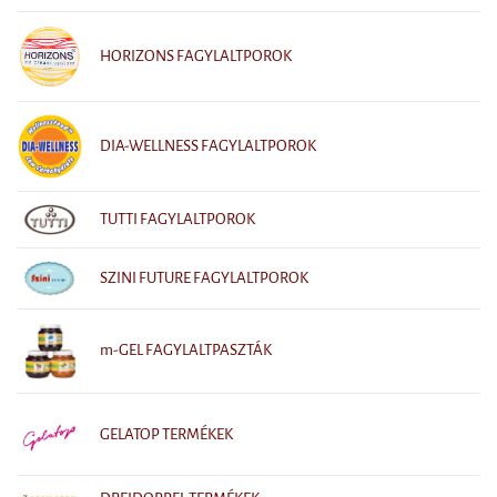
HORIZONS FAGYLALTPOROK
DIA-WELLNESS FAGYLALTPOROK
TUTTI FAGYLALTPOROK
SZINI FUTURE FAGYLALTPOROK
m-GEL FAGYLALTPASZTÁK
GELATOP TERMÉKEK