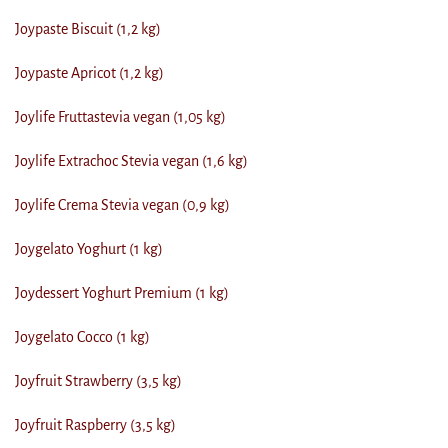
Joypaste Biscuit (1,2 kg)
Joypaste Apricot (1,2 kg)
Joylife Fruttastevia vegan (1,05 kg)
Joylife Extrachoc Stevia vegan (1,6 kg)
Joylife Crema Stevia vegan (0,9 kg)
Joygelato Yoghurt (1 kg)
Joydessert Yoghurt Premium (1 kg)
Joygelato Cocco (1 kg)
Joyfruit Strawberry (3,5 kg)
Joyfruit Raspberry (3,5 kg)