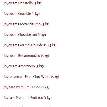
Joycream Donatello (5 kg)
Joycream Crumble (5 kg)
Joycream Croccantissimo (5 kg)
Joycream Chocobiscuit (5 kg)
Joycream Caramel Fleur de sel (5 kg)
Joycream Besamemucho (5 kg)
Joycream Amorenero (5 kg)
Joycouverture Extra Choc White (5 kg)
Joybase Premium Lemon (1 kg)
Joybase Premium Fruit 100 (1 kg)