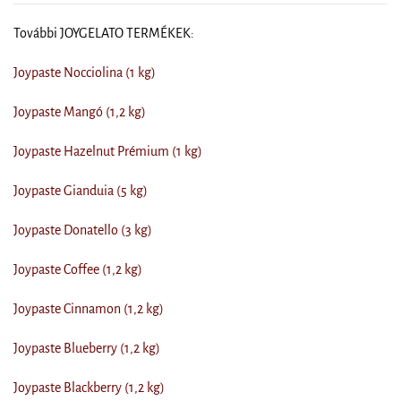
További JOYGELATO TERMÉKEK:
Joypaste Nocciolina (1 kg)
Joypaste Mangó (1,2 kg)
Joypaste Hazelnut Prémium (1 kg)
Joypaste Gianduia (5 kg)
Joypaste Donatello (3 kg)
Joypaste Coffee (1,2 kg)
Joypaste Cinnamon (1,2 kg)
Joypaste Blueberry (1,2 kg)
Joypaste Blackberry (1,2 kg)