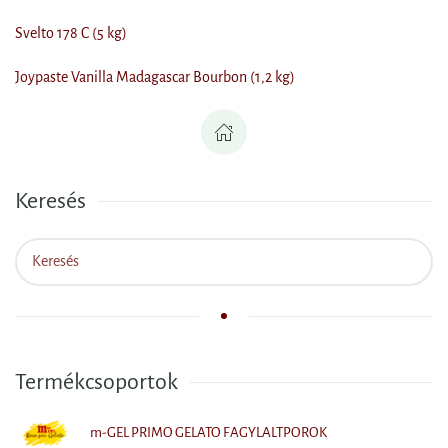
Svelto 178 C (5 kg)
Joypaste Vanilla Madagascar Bourbon (1,2 kg)
Keresés
Termékcsoportok
m-GEL PRIMO GELATO FAGYLALTPOROK