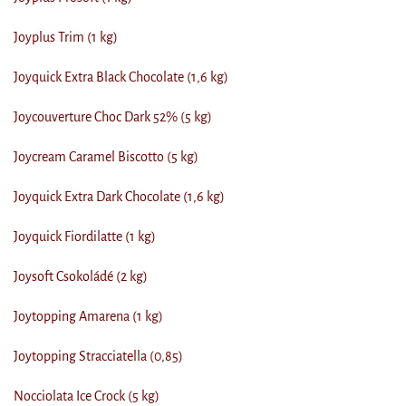
Joyplus Trim (1 kg)
Joyquick Extra Black Chocolate (1,6 kg)
Joycouverture Choc Dark 52% (5 kg)
Joycream Caramel Biscotto (5 kg)
Joyquick Extra Dark Chocolate (1,6 kg)
Joyquick Fiordilatte (1 kg)
Joysoft Csokoládé (2 kg)
Joytopping Amarena (1 kg)
Joytopping Stracciatella (0,85)
Nocciolata Ice Crock (5 kg)