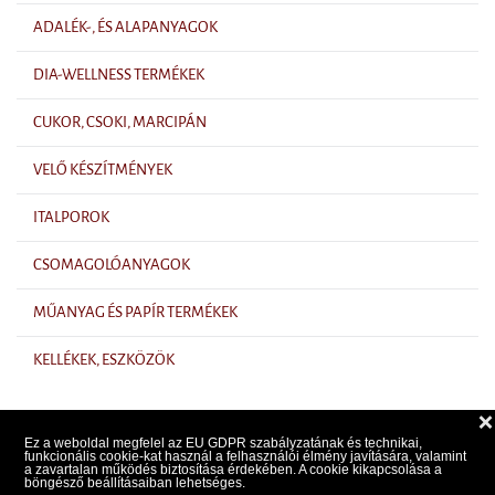
ADALÉK-, ÉS ALAPANYAGOK
DIA-WELLNESS TERMÉKEK
CUKOR, CSOKI, MARCIPÁN
VELŐ KÉSZÍTMÉNYEK
ITALPOROK
CSOMAGOLÓANYAGOK
MŰANYAG ÉS PAPÍR TERMÉKEK
KELLÉKEK, ESZKÖZÖK
❌
Ez a weboldal megfelel az EU GDPR szabályzatának és technikai,
funkcionális cookie-kat használ a felhasználói élmény javítására, valamint
a zavartalan működés biztosítása érdekében. A cookie kikapcsolása a
Árlista
böngésző beállításaiban lehetséges.