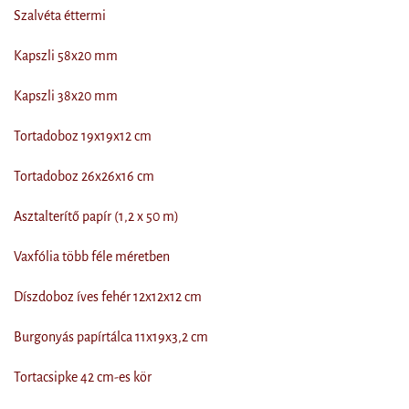
Szalvéta éttermi
Kapszli 58x20 mm
Kapszli 38x20 mm
Tortadoboz 19x19x12 cm
Tortadoboz 26x26x16 cm
Asztalterítő papír (1,2 x 50 m)
Vaxfólia több féle méretben
Díszdoboz íves fehér 12x12x12 cm
Burgonyás papírtálca 11x19x3,2 cm
Tortacsipke 42 cm-es kör