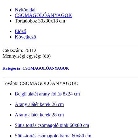
Nyitóoldal
CSOMAGOLÓANYAGOK
Tortadoboz 30x30x18 cm
Előző
Következő
Cikkszám: 26112
Mennyiségi egység: (db)
Kategória: CSOMAGOLÓANYAGOK
További CSOMAGOLÓANYAGOK:
Bejgli alátét arany fóliás 8x24 cm
Arany alátét kerek 26 cm
Arany alátét kerek 28 cm
Sütis-tortás csomagoló pink 60x80 cm
Sütis-tortás csomagoló barna 60x80 cm