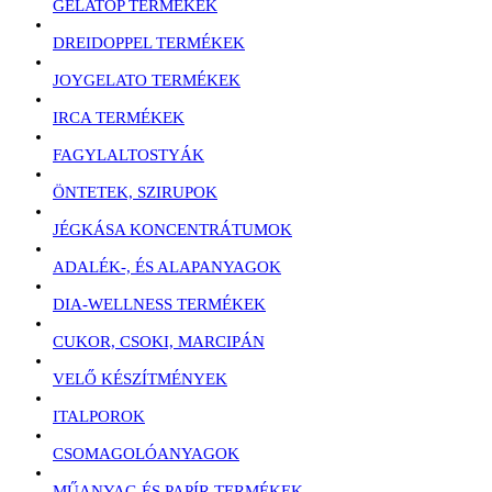
GELATOP TERMÉKEK
DREIDOPPEL TERMÉKEK
JOYGELATO TERMÉKEK
IRCA TERMÉKEK
FAGYLALTOSTYÁK
ÖNTETEK, SZIRUPOK
JÉGKÁSA KONCENTRÁTUMOK
ADALÉK-, ÉS ALAPANYAGOK
DIA-WELLNESS TERMÉKEK
CUKOR, CSOKI, MARCIPÁN
VELŐ KÉSZÍTMÉNYEK
ITALPOROK
CSOMAGOLÓANYAGOK
MŰANYAG ÉS PAPÍR TERMÉKEK