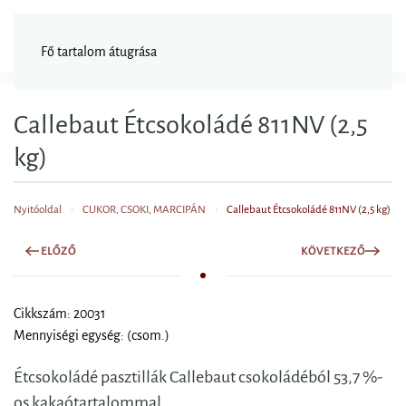
FAGYISNAGYKER
Fő tartalom átugrása
Callebaut Étcsokoládé 811NV (2,5
kg)
Nyitóoldal
CUKOR, CSOKI, MARCIPÁN
Callebaut Étcsokoládé 811NV (2,5 kg)
ELŐZŐ
KÖVETKEZŐ
Cikkszám: 20031
Mennyiségi egység: (csom.)
Étcsokoládé pasztillák Callebaut csokoládéból 53,7 %-
os kakaótartalommal.