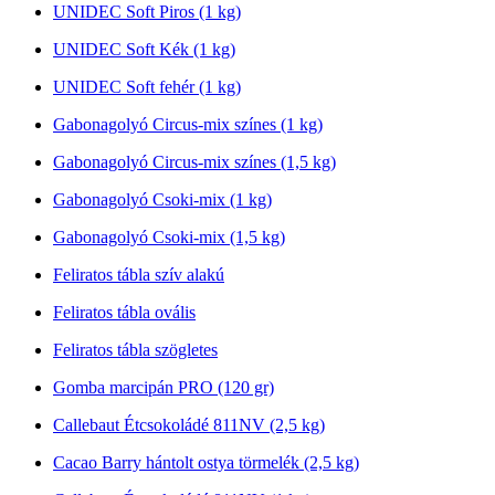
UNIDEC Soft Piros (1 kg)
UNIDEC Soft Kék (1 kg)
UNIDEC Soft fehér (1 kg)
Gabonagolyó Circus-mix színes (1 kg)
Gabonagolyó Circus-mix színes (1,5 kg)
Gabonagolyó Csoki-mix (1 kg)
Gabonagolyó Csoki-mix (1,5 kg)
Feliratos tábla szív alakú
Feliratos tábla ovális
Feliratos tábla szögletes
Gomba marcipán PRO (120 gr)
Callebaut Étcsokoládé 811NV (2,5 kg)
Cacao Barry hántolt ostya törmelék (2,5 kg)