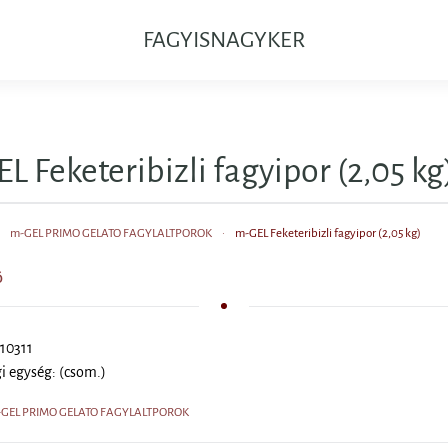
FAGYISNAGYKER
L Feketeribizli fagyipor (2,05 kg
m-GEL PRIMO GELATO FAGYLALTPOROK
m-GEL Feketeribizli fagyipor (2,05 kg)
Ő
10311
i egység: (csom.)
m-GEL PRIMO GELATO FAGYLALTPOROK