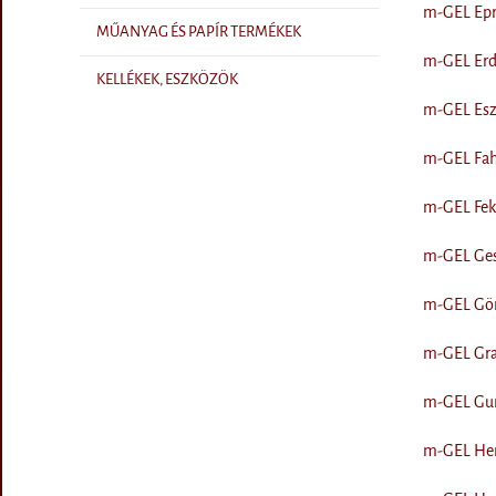
m-GEL Epre
MŰANYAG ÉS PAPÍR TERMÉKEK
m-GEL Erde
KELLÉKEK, ESZKÖZÖK
m-GEL Eszt
m-GEL Fahé
m-GEL Feke
m-GEL Gesz
m-GEL Gör
m-GEL Grap
m-GEL Gum
m-GEL Her