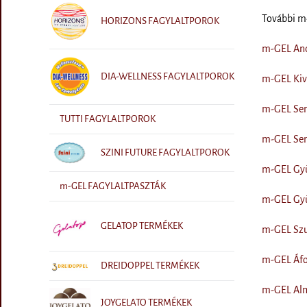
További 
HORIZONS FAGYLALTPOROK
m-GEL Anda
DIA-WELLNESS FAGYLALTPOROK
m-GEL Kivi
m-GEL Seml
TUTTI FAGYLALTPOROK
m-GEL Seml
SZINI FUTURE FAGYLALTPOROK
m-GEL Gyüm
m-GEL FAGYLALTPASZTÁK
m-GEL Gyüm
GELATOP TERMÉKEK
m-GEL Szup
m-GEL Áfon
DREIDOPPEL TERMÉKEK
m-GEL Almá
JOYGELATO TERMÉKEK