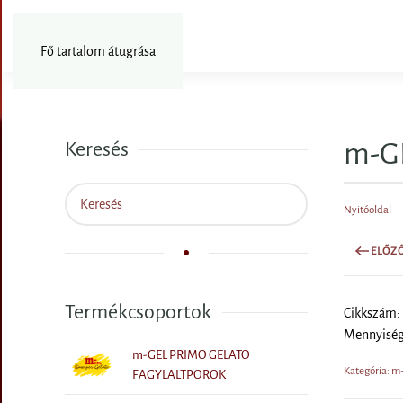
Fotózás
Fő tartalom átugrása
m-GE
Keresés
Nyitóoldal
ELŐZ
Termékcsoportok
Cikkszám: 
Mennyiség
m-GEL PRIMO GELATO
Kategória: 
FAGYLALTPOROK