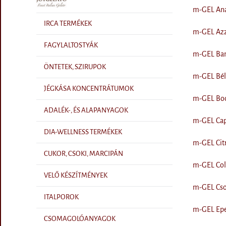
m-GEL Anan
IRCA TERMÉKEK
m-GEL Azzu
FAGYLALTOSTYÁK
m-GEL Baná
ÖNTETEK, SZIRUPOK
m-GEL Béli
JÉGKÁSA KONCENTRÁTUMOK
m-GEL Bodz
ADALÉK-, ÉS ALAPANYAGOK
m-GEL Capp
DIA-WELLNESS TERMÉKEK
m-GEL Citr
CUKOR, CSOKI, MARCIPÁN
m-GEL Cola
VELŐ KÉSZÍTMÉNYEK
m-GEL Csok
ITALPOROK
m-GEL Eper
CSOMAGOLÓANYAGOK