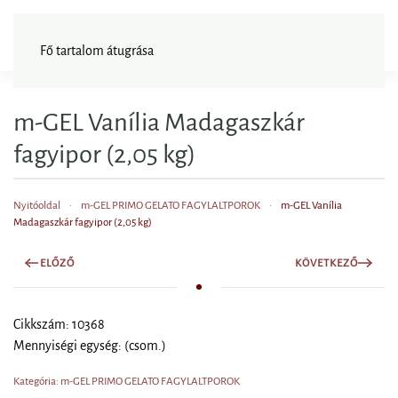
FAGYISNAGYKER
Fő tartalom átugrása
m-GEL Vanília Madagaszkár
fagyipor (2,05 kg)
Nyitóoldal
m-GEL PRIMO GELATO FAGYLALTPOROK
m-GEL Vanília
Madagaszkár fagyipor (2,05 kg)
ELŐZŐ
KÖVETKEZŐ
Cikkszám: 10368
Mennyiségi egység: (csom.)
Kategória: m-GEL PRIMO GELATO FAGYLALTPOROK