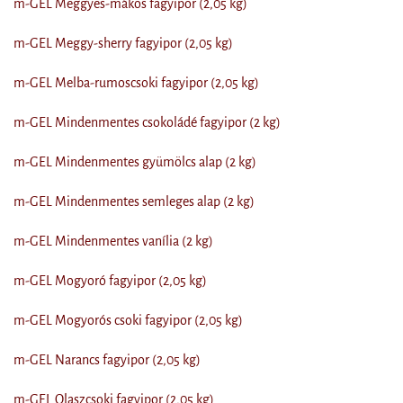
m-GEL Meggyes-mákos fagyipor (2,05 kg)
m-GEL Meggy-sherry fagyipor (2,05 kg)
m-GEL Melba-rumoscsoki fagyipor (2,05 kg)
m-GEL Mindenmentes csokoládé fagyipor (2 kg)
m-GEL Mindenmentes gyümölcs alap (2 kg)
m-GEL Mindenmentes semleges alap (2 kg)
m-GEL Mindenmentes vanília (2 kg)
m-GEL Mogyoró fagyipor (2,05 kg)
m-GEL Mogyorós csoki fagyipor (2,05 kg)
m-GEL Narancs fagyipor (2,05 kg)
m-GEL Olaszcsoki fagyipor (2,05 kg)