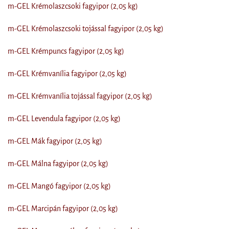
m-GEL Krémolaszcsoki fagyipor (2,05 kg)
m-GEL Krémolaszcsoki tojással fagyipor (2,05 kg)
m-GEL Krémpuncs fagyipor (2,05 kg)
m-GEL Krémvanília fagyipor (2,05 kg)
m-GEL Krémvanília tojással fagyipor (2,05 kg)
m-GEL Levendula fagyipor (2,05 kg)
m-GEL Mák fagyipor (2,05 kg)
m-GEL Málna fagyipor (2,05 kg)
m-GEL Mangó fagyipor (2,05 kg)
m-GEL Marcipán fagyipor (2,05 kg)