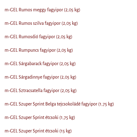
m-GEL Rumos meggy fagyipor (2,05 kg)
m-GEL Rumos szilva fagyipor (2,05 kg)
m-GEL Rumosdió fagyipor (2,05 kg)
m-GEL Rumpuncs fagyipor (2,05 kg)
m-GEL Sárgabarack fagyipor (2,05 kg)
m-GEL Sárgadinnye fagyipor (2,05 kg)
m-GEL Sztracsatella fagyipor (2,05 kg)
m-GEL Szuper Sprint Belga tejcsokoládé fagyipor (1,75 kg)
m-GEL Szuper Sprint étcsoki (1,75 kg)
m-GEL Szuper Sprint étcsoki (15 kg)