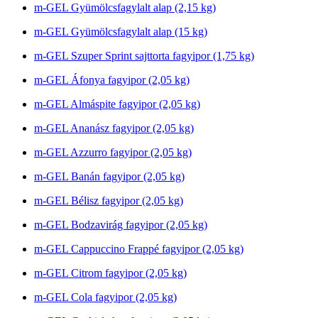
m-GEL Gyümölcsfagylalt alap (2,15 kg)
m-GEL Gyümölcsfagylalt alap (15 kg)
m-GEL Szuper Sprint sajttorta fagyipor (1,75 kg)
m-GEL Áfonya fagyipor (2,05 kg)
m-GEL Almáspite fagyipor (2,05 kg)
m-GEL Ananász fagyipor (2,05 kg)
m-GEL Azzurro fagyipor (2,05 kg)
m-GEL Banán fagyipor (2,05 kg)
m-GEL Bélisz fagyipor (2,05 kg)
m-GEL Bodzavirág fagyipor (2,05 kg)
m-GEL Cappuccino Frappé fagyipor (2,05 kg)
m-GEL Citrom fagyipor (2,05 kg)
m-GEL Cola fagyipor (2,05 kg)