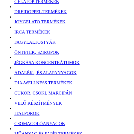
GELATOP TERMÉKEK
DREIDOPPEL TERMÉKEK
JOYGELATO TERMÉKEK
IRCA TERMÉKEK
FAGYLALTOSTYÁK
ÖNTETEK, SZIRUPOK
JÉGKÁSA KONCENTRÁTUMOK
ADALÉK-, ÉS ALAPANYAGOK
DIA-WELLNESS TERMÉKEK
CUKOR, CSOKI, MARCIPÁN
VELŐ KÉSZÍTMÉNYEK
ITALPOROK
CSOMAGOLÓANYAGOK
MŰANYAG ÉS PAPÍR TERMÉKEK