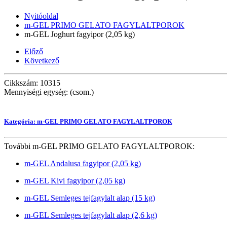
Nyitóoldal
m-GEL PRIMO GELATO FAGYLALTPOROK
m-GEL Joghurt fagyipor (2,05 kg)
Előző
Következő
Cikkszám: 10315
Mennyiségi egység: (csom.)
Kategória: m-GEL PRIMO GELATO FAGYLALTPOROK
További m-GEL PRIMO GELATO FAGYLALTPOROK:
m-GEL Andalusa fagyipor (2,05 kg)
m-GEL Kivi fagyipor (2,05 kg)
m-GEL Semleges tejfagylalt alap (15 kg)
m-GEL Semleges tejfagylalt alap (2,6 kg)