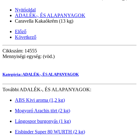
Nyitóoldal
ADALÉK-, ÉS ALAPANYAGOK
Caravella Kakaókrém (13 kg)
Előző
Következő
Cikkszám: 14555
Mennyiségi egység: (vöd.)
Kategória: ADALÉK-, ÉS ALAPANYAGOK
További ADALÉK-, ÉS ALAPANYAGOK:
ABS Kivi aroma (1,2 kg)
Mogyoró Arachis tört (2 kg)
Lángospor burgonyás (1 kg)
Eisbinder Super 80 WURTH (2 kg)