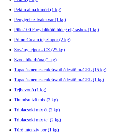
Pektin alma kimért (1 kg)
Penyigei szilvalekvár (1 kg)
Pille-100 Fagylaltkötő hideg eljáráshoz (1 kg)
Primo Cream tejszínpor (2 kg)
Sovány tejpor - CZ (25 kg)
Szódabikarbóna (1 kg)
Tapadásmentes cukrászati édesítő m-GEL (15 kg)
Tapadásmentes cukrászati édesítő m-GEL (1 kg)
Tejbevonó (1 kg)
Tiramisu ízű mix (2 kg)
Triplacsoki mix ét (2 kg)
Triplacsoki mix tej (2 kg)
Túró intenzív por (1 kg)