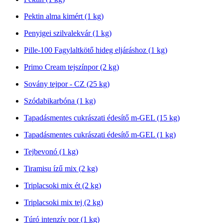
Pektin alma kimért (1 kg)
Penyigei szilvalekvár (1 kg)
Pille-100 Fagylaltkötő hideg eljáráshoz (1 kg)
Primo Cream tejszínpor (2 kg)
Sovány tejpor - CZ (25 kg)
Szódabikarbóna (1 kg)
Tapadásmentes cukrászati édesítő m-GEL (15 kg)
Tapadásmentes cukrászati édesítő m-GEL (1 kg)
Tejbevonó (1 kg)
Tiramisu ízű mix (2 kg)
Triplacsoki mix ét (2 kg)
Triplacsoki mix tej (2 kg)
Túró intenzív por (1 kg)