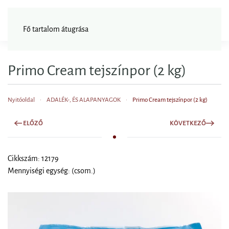
FAGYISNAGYKER
Fő tartalom átugrása
Primo Cream tejszínpor (2 kg)
Nyitóoldal
ADALÉK-, ÉS ALAPANYAGOK
Primo Cream tejszínpor (2 kg)
ELŐZŐ
KÖVETKEZŐ
Cikkszám: 12179
Mennyiségi egység: (csom.)