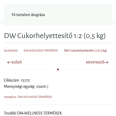
FAGYISNAGYKER
Fő tartalom átugrása
DW Cukorhelyettesítő 1:2 (0,5 kg)
Nyitóoldal
DIA-WELLNESS TERMÉKEK
DW Cukorhelyettesítő 1:2 (0,5 kg)
ELŐZŐ
KÖVETKEZŐ
Cikkszám: 15772
Mennyiségi egység: (csom.)
Kategória: DIA-WELLNESS TERMÉKEK
További DIA-WELLNESS TERMÉKEK: