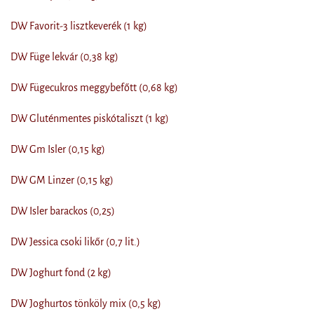
DW Favorit-3 lisztkeverék (1 kg)
DW Füge lekvár (0,38 kg)
DW Fügecukros meggybefőtt (0,68 kg)
DW Gluténmentes piskótaliszt (1 kg)
DW Gm Isler (0,15 kg)
DW GM Linzer (0,15 kg)
DW Isler barackos (0,25)
DW Jessica csoki likőr (0,7 lit.)
DW Joghurt fond (2 kg)
DW Joghurtos tönköly mix (0,5 kg)