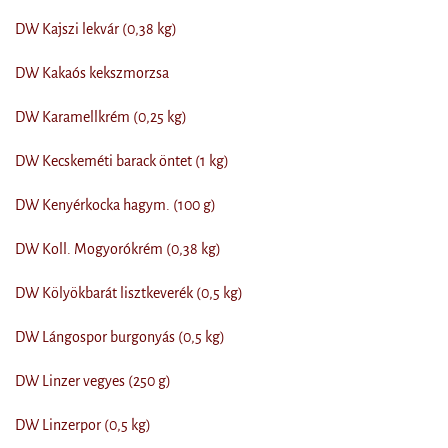
DW Kajszi lekvár (0,38 kg)
DW Kakaós kekszmorzsa
DW Karamellkrém (0,25 kg)
DW Kecskeméti barack öntet (1 kg)
DW Kenyérkocka hagym. (100 g)
DW Koll. Mogyorókrém (0,38 kg)
DW Kölyökbarát lisztkeverék (0,5 kg)
DW Lángospor burgonyás (0,5 kg)
DW Linzer vegyes (250 g)
DW Linzerpor (0,5 kg)