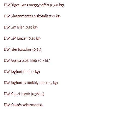
DW Fügecukros meggybefőtt (0,68 kg)
DW Gluténmentes piskótaliszt (1 kg)
DW Gm Isler (0,15 kg)
DW GM Linzer (0,15 kg)
DW Isler barackos (0,25)
DW Jessica csoki likőr (0,7 lit.)
DW Joghurt fond (2 kg)
DW Joghurtos tönköly mix (0,5 kg)
DW Kajszi lekvár (0,38 kg)
DW Kakaós kekszmorzsa