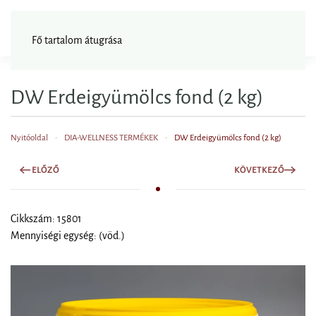
FAGYISNAGYKER
Fő tartalom átugrása
DW Erdeigyümölcs fond (2 kg)
Nyitóoldal
DIA-WELLNESS TERMÉKEK
DW Erdeigyümölcs fond (2 kg)
ELŐZŐ
KÖVETKEZŐ
Cikkszám: 15801
Mennyiségi egység: (vöd.)