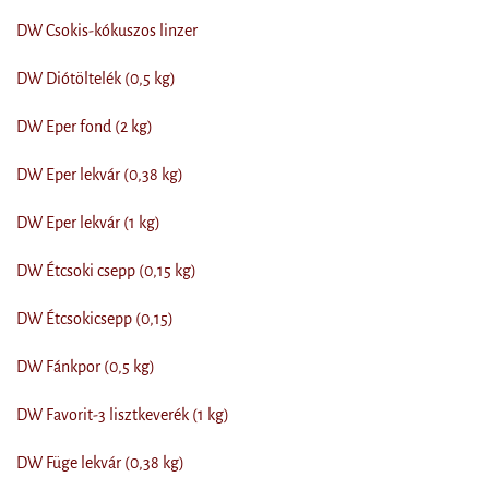
DW Csokis-kókuszos linzer
DW Diótöltelék (0,5 kg)
DW Eper fond (2 kg)
DW Eper lekvár (0,38 kg)
DW Eper lekvár (1 kg)
DW Étcsoki csepp (0,15 kg)
DW Étcsokicsepp (0,15)
DW Fánkpor (0,5 kg)
DW Favorit-3 lisztkeverék (1 kg)
DW Füge lekvár (0,38 kg)