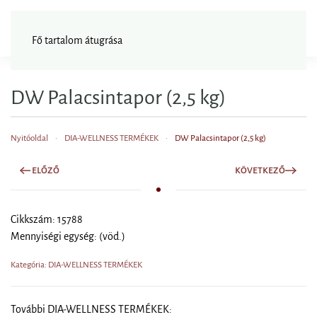
FAGYISNAGYKER
Fő tartalom átugrása
DW Palacsintapor (2,5 kg)
Nyitóoldal
DIA-WELLNESS TERMÉKEK
DW Palacsintapor (2,5 kg)
ELŐZŐ
KÖVETKEZŐ
Cikkszám: 15788
Mennyiségi egység: (vöd.)
Kategória: DIA-WELLNESS TERMÉKEK
További DIA-WELLNESS TERMÉKEK: