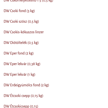
DW Cukorhelyettesítő 1:5 (0,5 kg)
DW Csoki fond (3 kg)
DW Csoki szósz (0,5 kg)
DW Csokis-kókuszos linzer
DW Diótöltelék (0,5 kg)
DW Eper fond (2 kg)
DW Eper lekvár (0,38 kg)
DW Eper lekvár (1 kg)
DW Erdeigyümölcs fond (2 kg)
DW Étcsoki csepp (0,15 kg)
DW Étcsokicsepp (0,15)