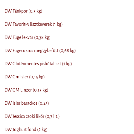
DW Fánkpor (0,5 kg)
DW Favorit-3 lisztkeverék (1 kg)
DW Füge lekvár (0,38 kg)
DW Fügecukros meggybefőtt (0,68 kg)
DW Gluténmentes piskótaliszt (1 kg)
DW Gm Isler (0,15 kg)
DW GM Linzer (0,15 kg)
DW Isler barackos (0,25)
DW Jessica csoki likőr (0,7 lit.)
DW Joghurt fond (2 kg)