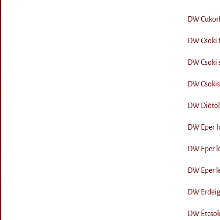
DW Cukorhe
DW Csoki f
DW Csoki s
DW Csokis
DW Diótölt
DW Eper fo
DW Eper le
DW Eper le
DW Erdeig
DW Étcsoki