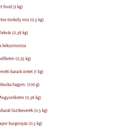
 fond (2 kg)
os tönköly mix (0,5 kg)
lekvár (0,38 kg)
 kekszmorzsa
llkrém (0,25 kg)
éti barack öntet (1 kg)
kocka hagym. (100 g)
Mogyorókrém (0,38 kg)
arát lisztkeverék (0,5 kg)
por burgonyás (0,5 kg)