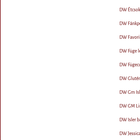
DW Étcsoki
DW Fánkpo
DW Favorit
DW Füge le
DW Fügecu
DW Gluténm
DW Gm Isle
DW GM Lin
DW Isler b
DW Jessica 