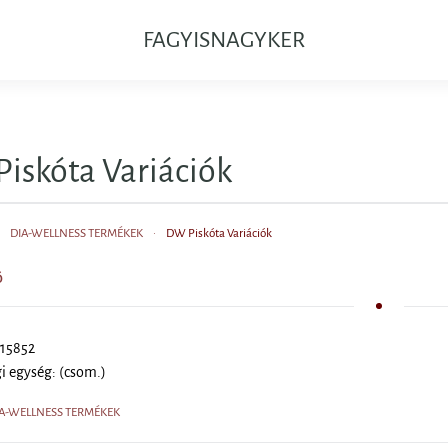
FAGYISNAGYKER
iskóta Variációk
DIA-WELLNESS TERMÉKEK
DW Piskóta Variációk
Ő
 15852
i egység: (csom.)
DIA-WELLNESS TERMÉKEK