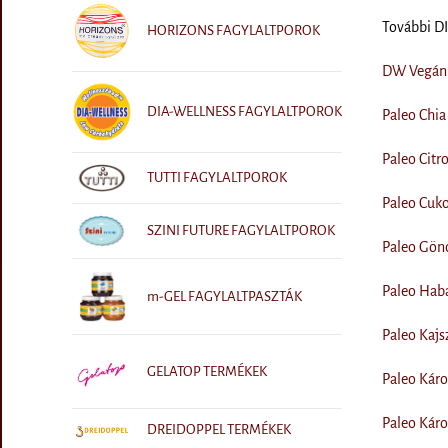
További 
HORIZONS FAGYLALTPOROK
DW Vegán 
DIA-WELLNESS FAGYLALTPOROK
Paleo Chia
Paleo Citr
TUTTI FAGYLALTPOROK
Paleo Cuko
SZINI FUTURE FAGYLALTPOROK
Paleo Gönc
Paleo Haba
m-GEL FAGYLALTPASZTÁK
Paleo Kajsz
GELATOP TERMÉKEK
Paleo Káro
Paleo Káro
DREIDOPPEL TERMÉKEK