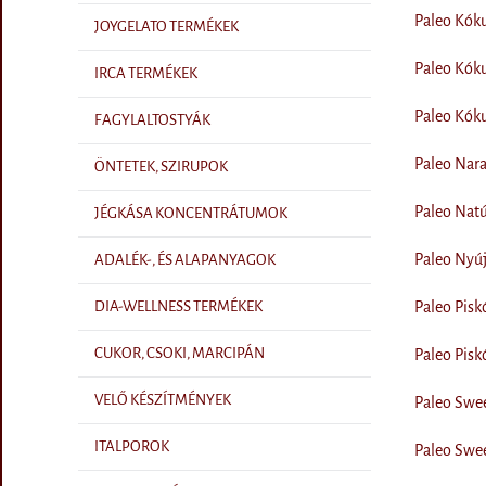
Paleo Kóku
JOYGELATO TERMÉKEK
Paleo Kóku
IRCA TERMÉKEK
Paleo Kóku
FAGYLALTOSTYÁK
Paleo Nara
ÖNTETEK, SZIRUPOK
Paleo Natúr
JÉGKÁSA KONCENTRÁTUMOK
Paleo Nyúj
ADALÉK-, ÉS ALAPANYAGOK
Paleo Pisk
DIA-WELLNESS TERMÉKEK
CUKOR, CSOKI, MARCIPÁN
Paleo Pisk
VELŐ KÉSZÍTMÉNYEK
Paleo Swee
ITALPOROK
Paleo Swee