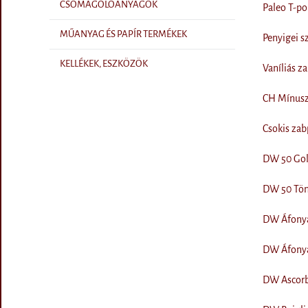
CSOMAGOLÓANYAGOK
Paleo T-por
MŰANYAG ÉS PAPÍR TERMÉKEK
Penyigei sz
KELLÉKEK, ESZKÖZÖK
Vaníliás z
CH Mínusz 
Csokis zab
DW 50 Gold
DW 50 Tönk
DW Áfonya 
DW Áfonya 
DW Ascorbi