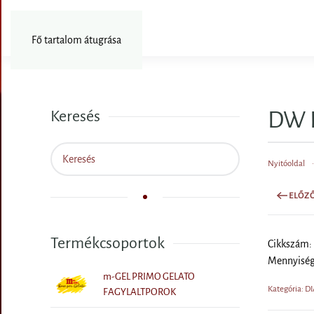
Fotózás
Fő tartalom átugrása
DW P
Keresés
Nyitóoldal
ELŐZ
Termékcsoportok
Cikkszám:
Mennyiség
m-GEL PRIMO GELATO
Kategória: 
FAGYLALTPOROK