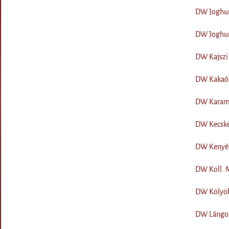
DW Joghurt
DW Joghurt
DW Kajszi 
DW Kakaós
DW Karame
DW Kecskem
DW Kenyér
DW Koll. 
DW Kölyökb
DW Lángos