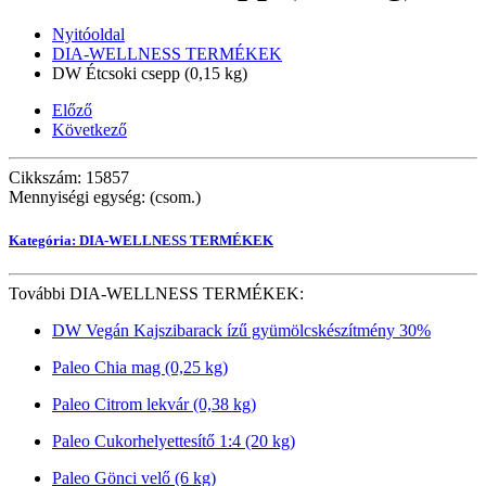
Nyitóoldal
DIA-WELLNESS TERMÉKEK
DW Étcsoki csepp (0,15 kg)
Előző
Következő
Cikkszám: 15857
Mennyiségi egység: (csom.)
Kategória: DIA-WELLNESS TERMÉKEK
További DIA-WELLNESS TERMÉKEK:
DW Vegán Kajszibarack ízű gyümölcskészítmény 30%
Paleo Chia mag (0,25 kg)
Paleo Citrom lekvár (0,38 kg)
Paleo Cukorhelyettesítő 1:4 (20 kg)
Paleo Gönci velő (6 kg)