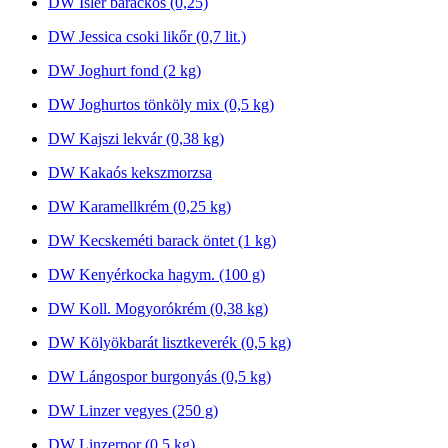
DW Isler barackos (0,25)
DW Jessica csoki likőr (0,7 lit.)
DW Joghurt fond (2 kg)
DW Joghurtos tönköly mix (0,5 kg)
DW Kajszi lekvár (0,38 kg)
DW Kakaós kekszmorzsa
DW Karamellkrém (0,25 kg)
DW Kecskeméti barack öntet (1 kg)
DW Kenyérkocka hagym. (100 g)
DW Koll. Mogyorókrém (0,38 kg)
DW Kölyökbarát lisztkeverék (0,5 kg)
DW Lángospor burgonyás (0,5 kg)
DW Linzer vegyes (250 g)
DW Linzerpor (0,5 kg)