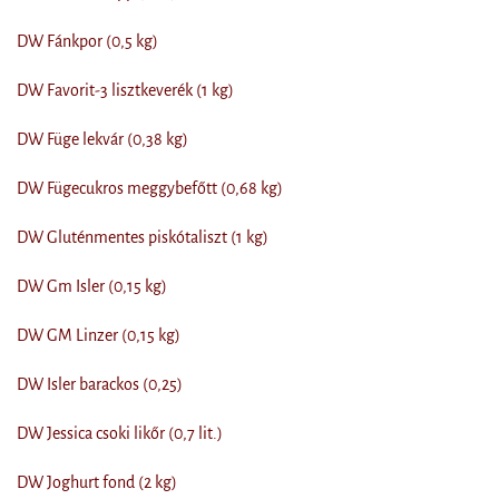
DW Fánkpor (0,5 kg)
DW Favorit-3 lisztkeverék (1 kg)
DW Füge lekvár (0,38 kg)
DW Fügecukros meggybefőtt (0,68 kg)
DW Gluténmentes piskótaliszt (1 kg)
DW Gm Isler (0,15 kg)
DW GM Linzer (0,15 kg)
DW Isler barackos (0,25)
DW Jessica csoki likőr (0,7 lit.)
DW Joghurt fond (2 kg)