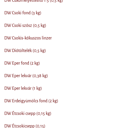
DW Cukorhelyettesítő 1:5 (0,5 kg)
DW Csoki fond (3 kg)
DW Csoki szósz (0,5 kg)
DW Csokis-kókuszos linzer
DW Diótöltelék (0,5 kg)
DW Eper fond (2 kg)
DW Eper lekvár (0,38 kg)
DW Eper lekvár (1 kg)
DW Erdeigyümölcs fond (2 kg)
DW Étcsoki csepp (0,15 kg)
DW Étcsokicsepp (0,15)