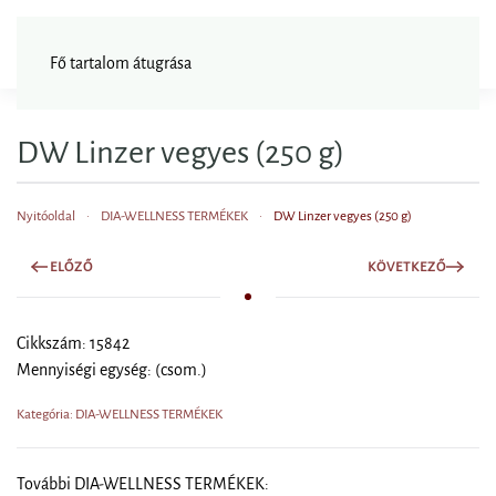
FAGYISNAGYKER
Fő tartalom átugrása
DW Linzer vegyes (250 g)
Nyitóoldal
DIA-WELLNESS TERMÉKEK
DW Linzer vegyes (250 g)
ELŐZŐ
KÖVETKEZŐ
Cikkszám: 15842
Mennyiségi egység: (csom.)
Kategória: DIA-WELLNESS TERMÉKEK
További DIA-WELLNESS TERMÉKEK: