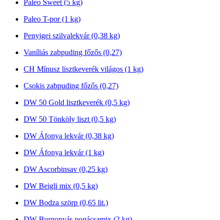
Paleo Sweet (5 kg)
Paleo T-por (1 kg)
Penyigei szilvalekvár (0,38 kg)
Vaníliás zabpuding főzős (0,27)
CH Mínusz lisztkeverék világos (1 kg)
Csokis zabpuding főzős (0,27)
DW 50 Gold lisztkeverék (0,5 kg)
DW 50 Tönköly liszt (0,5 kg)
DW Áfonya lekvár (0,38 kg)
DW Áfonya lekvár (1 kg)
DW Ascorbinsav (0,25 kg)
DW Beigli mix (0,5 kg)
DW Bodza szörp (0,65 lit.)
DW Burgonyás pogácsamix (2 kg)