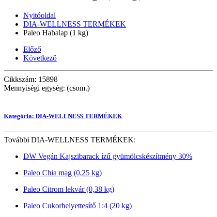
Nyitóoldal
DIA-WELLNESS TERMÉKEK
Paleo Habalap (1 kg)
Előző
Következő
Cikkszám: 15898
Mennyiségi egység: (csom.)
Kategória: DIA-WELLNESS TERMÉKEK
További DIA-WELLNESS TERMÉKEK:
DW Vegán Kajszibarack ízű gyümölcskészítmény 30%
Paleo Chia mag (0,25 kg)
Paleo Citrom lekvár (0,38 kg)
Paleo Cukorhelyettesítő 1:4 (20 kg)