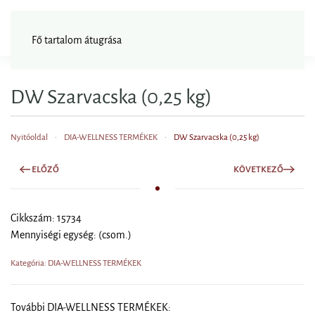
FAGYISNAGYKER
Fő tartalom átugrása
DW Szarvacska (0,25 kg)
Nyitóoldal
DIA-WELLNESS TERMÉKEK
DW Szarvacska (0,25 kg)
ELŐZŐ
KÖVETKEZŐ
Cikkszám: 15734
Mennyiségi egység: (csom.)
Kategória: DIA-WELLNESS TERMÉKEK
További DIA-WELLNESS TERMÉKEK: