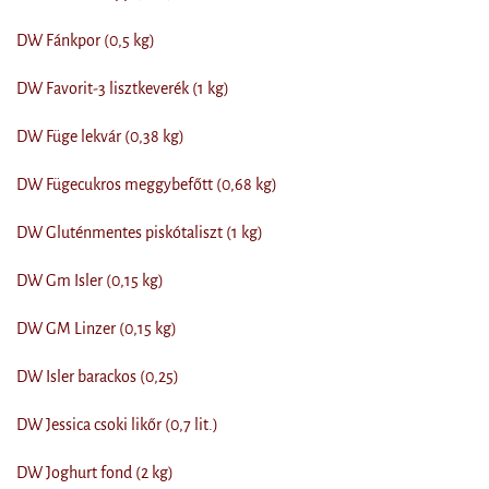
DW Fánkpor (0,5 kg)
DW Favorit-3 lisztkeverék (1 kg)
DW Füge lekvár (0,38 kg)
DW Fügecukros meggybefőtt (0,68 kg)
DW Gluténmentes piskótaliszt (1 kg)
DW Gm Isler (0,15 kg)
DW GM Linzer (0,15 kg)
DW Isler barackos (0,25)
DW Jessica csoki likőr (0,7 lit.)
DW Joghurt fond (2 kg)