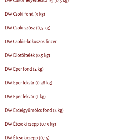
DW Cukorhelyettesítő 1:5 (0,5 kg)
DW Csoki fond (3 kg)
DW Csoki szósz (0,5 kg)
DW Csokis-kókuszos linzer
DW Diótöltelék (0,5 kg)
DW Eper fond (2 kg)
DW Eper lekvár (0,38 kg)
DW Eper lekvár (1 kg)
DW Erdeigyümölcs fond (2 kg)
DW Étcsoki csepp (0,15 kg)
DW Étcsokicsepp (0,15)