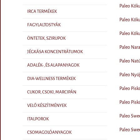
Paleo Kóku
IRCA TERMÉKEK
Paleo Kóku
FAGYLALTOSTYÁK
Paleo Kóku
ÖNTETEK, SZIRUPOK
Paleo Nara
JÉGKÁSA KONCENTRÁTUMOK
Paleo Natúr
ADALÉK-, ÉS ALAPANYAGOK
Paleo Nyúj
DIA-WELLNESS TERMÉKEK
Paleo Pisk
CUKOR, CSOKI, MARCIPÁN
Paleo Pisk
VELŐ KÉSZÍTMÉNYEK
Paleo Swee
ITALPOROK
Paleo Swee
CSOMAGOLÓANYAGOK