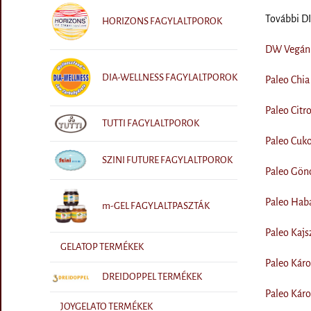
További 
HORIZONS FAGYLALTPOROK
DW Vegán 
DIA-WELLNESS FAGYLALTPOROK
Paleo Chia
Paleo Citr
TUTTI FAGYLALTPOROK
Paleo Cuko
SZINI FUTURE FAGYLALTPOROK
Paleo Gönc
Paleo Haba
m-GEL FAGYLALTPASZTÁK
Paleo Kajsz
GELATOP TERMÉKEK
Paleo Káro
DREIDOPPEL TERMÉKEK
Paleo Káro
JOYGELATO TERMÉKEK