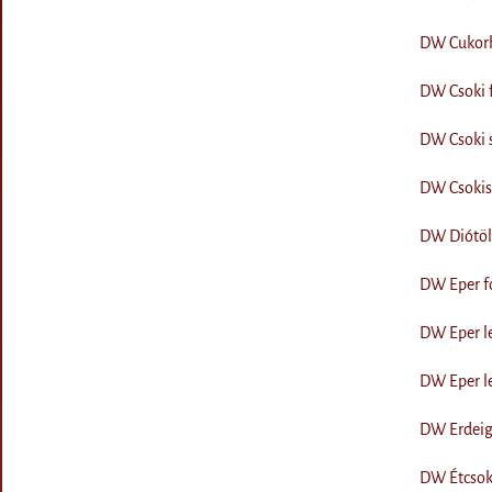
DW Cukorhe
DW Csoki f
DW Csoki s
DW Csokis
DW Diótölt
DW Eper fo
DW Eper le
DW Eper le
DW Erdeig
DW Étcsoki