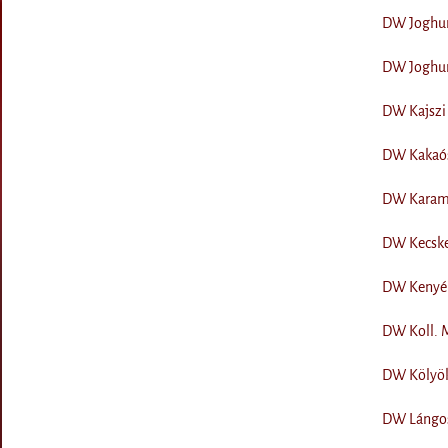
DW Joghurt
DW Joghurt
DW Kajszi 
DW Kakaós
DW Karame
DW Kecskem
DW Kenyér
DW Koll. 
DW Kölyökb
DW Lángos