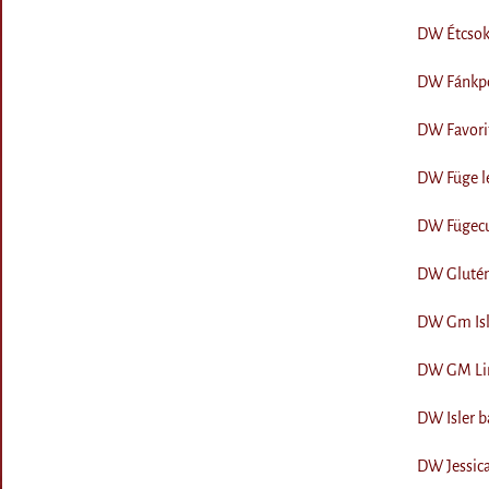
DW Étcsoki
DW Fánkpo
DW Favorit
DW Füge le
DW Fügecu
DW Gluténm
DW Gm Isle
DW GM Lin
DW Isler b
DW Jessica 