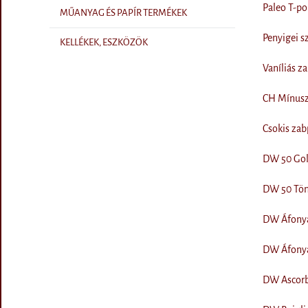
Paleo T-por
MŰANYAG ÉS PAPÍR TERMÉKEK
Penyigei sz
KELLÉKEK, ESZKÖZÖK
Vaníliás z
CH Mínusz 
Csokis zab
DW 50 Gold
DW 50 Tönk
DW Áfonya 
DW Áfonya 
DW Ascorbi