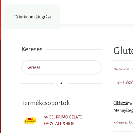
Fotózás
Fő tartalom átugrása
Glut
Keresés
Nyitóoldal
ELŐZ
Termékcsoportok
Cikkszám:
Mennyiség
m-GEL PRIMO GELATO
Kategória: 
FAGYLALTPOROK