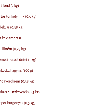
 fond (2 kg)
os tönköly mix (0,5 kg)
lekvár (0,38 kg)
 kekszmorzsa
llkrém (0,25 kg)
éti barack öntet (1 kg)
kocka hagym. (100 g)
Mogyorókrém (0,38 kg)
arát lisztkeverék (0,5 kg)
por burgonyás (0,5 kg)