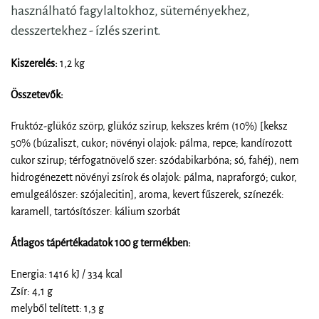
használható fagylaltokhoz, süteményekhez,
desszertekhez - ízlés szerint.
Kiszerelés:
1,2 kg
Összetevők:
Fruktóz-glükóz szörp, glükóz szirup, kekszes krém (10%) [keksz
50% (búzaliszt, cukor; növényi olajok: pálma, repce; kandírozott
cukor szirup; térfogatnövelő szer: szódabikarbóna; só, fahéj), nem
hidrogénezett növényi zsírok és olajok: pálma, napraforgó; cukor,
emulgeálószer: szójalecitin], aroma, kevert fűszerek, színezék:
karamell, tartósítószer: kálium szorbát
Átlagos tápértékadatok 100 g termékben:
Energia: 1416 kJ / 334 kcal
Zsír: 4,1 g
melyből telített: 1,3 g