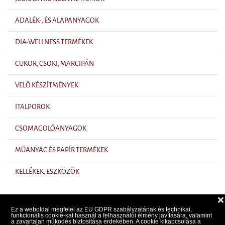
ADALÉK-, ÉS ALAPANYAGOK
DIA-WELLNESS TERMÉKEK
CUKOR, CSOKI, MARCIPÁN
VELŐ KÉSZÍTMÉNYEK
ITALPOROK
CSOMAGOLÓANYAGOK
MŰANYAG ÉS PAPÍR TERMÉKEK
KELLÉKEK, ESZKÖZÖK
❌
Ez a weboldal megfelel az EU GDPR szabályzatának és technikai,
funkcionális cookie-kat használ a felhasználói élmény javítására, valamint
a zavartalan működés biztosítása érdekében. A cookie kikapcsolása a
Árlista