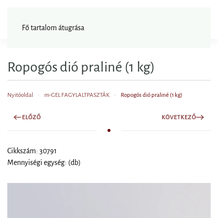
FAGYISNAGYKER
Fő tartalom átugrása
Ropogós dió praliné (1 kg)
Nyitóoldal
m-GEL FAGYLALTPASZTÁK
Ropogós dió praliné (1 kg)
ELŐZŐ
KÖVETKEZŐ
Cikkszám: 30791
Mennyiségi egység: (db)