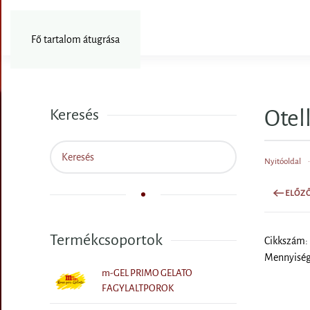
Fotózás
Fő tartalom átugrása
Otel
Keresés
Nyitóoldal
ELŐZ
Termékcsoportok
Cikkszám:
Mennyiségi
m-GEL PRIMO GELATO
FAGYLALTPOROK