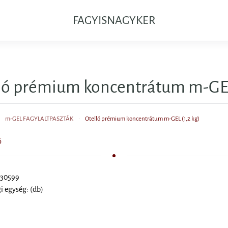
FAGYISNAGYKER
ló prémium koncentrátum m-GEL 
m-GEL FAGYLALTPASZTÁK
Otelló prémium koncentrátum m-GEL (1,2 kg)
Ő
 30599
 egység: (db)