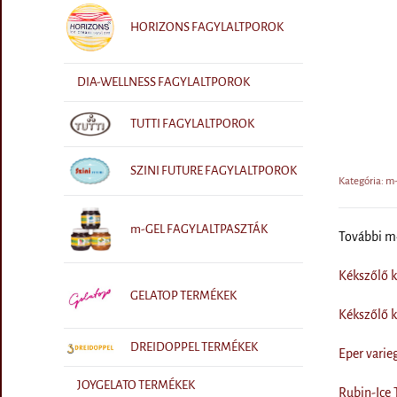
HORIZONS FAGYLALTPOROK
DIA-WELLNESS FAGYLALTPOROK
TUTTI FAGYLALTPOROK
SZINI FUTURE FAGYLALTPOROK
Kategória: 
m-GEL FAGYLALTPASZTÁK
További 
Kékszőlő 
GELATOP TERMÉKEK
Kékszőlő 
DREIDOPPEL TERMÉKEK
Eper varie
JOYGELATO TERMÉKEK
Rubin-Ice 