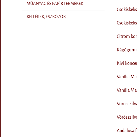
MŰANYAG ÉS PAPÍR TERMÉKEK
Csokiskek
KELLÉKEK, ESZKÖZÖK
Csokiskek
Citrom ko
Rágógumi 
Kivi konce
Vanília M
Vanília M
Vörösszilv
Vörösszilv
Andalusa f