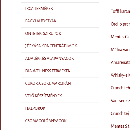
IRCA TERMÉKEK
Toffi kara
FAGYLALTOSTYÁK
Otelló pr
ÖNTETEK, SZIRUPOK
Mentes Ca
JÉGKÁSA KONCENTRÁTUMOK
Málna vari
ADALÉK-, ÉS ALAPANYAGOK
Amarenata
DIA-WELLNESS TERMÉKEK
Whisky-s K
CUKOR, CSOKI, MARCIPÁN
Crunch feh
VELŐ KÉSZÍTMÉNYEK
Vadcseresz
ITALPOROK
Crunch tej
CSOMAGOLÓANYAGOK
Mentes Sár