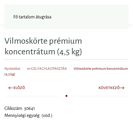
FAGYISNAGYKER
Fő tartalom átugrása
Vilmoskörte prémium
koncentrátum (4,5 kg)
Nyitóoldal
m-GEL FAGYLALTPASZTÁK
Vilmoskörte prémium koncentrátum
(4,5 kg)
ELŐZŐ
KÖVETKEZŐ
Cikkszám: 30641
Mennyiségi egység: (vöd.)