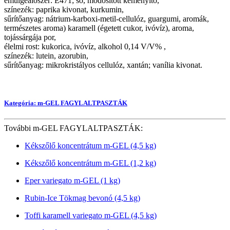
emulgeálószer: E471; só, módosított keményítő,
színezék: paprika kivonat, kurkumin,
sűrítőanyag: nátrium-karboxi-metil-cellulóz, guargumi, aromák,
természetes aroma) karamell (égetett cukor, ivóvíz), aroma,
tojássárgája por,
élelmi rost: kukorica, ivóvíz, alkohol 0,14 V/V% ,
színezék: lutein, azorubin,
sűrítőanyag: mikrokristályos cellulóz, xantán; vanília kivonat.
Kategória: m-GEL FAGYLALTPASZTÁK
További m-GEL FAGYLALTPASZTÁK:
Kékszőlő koncentrátum m-GEL (4,5 kg)
Kékszőlő koncentrátum m-GEL (1,2 kg)
Eper variegato m-GEL (1 kg)
Rubin-Ice Tökmag bevonó (4,5 kg)
Toffi karamell variegato m-GEL (4,5 kg)