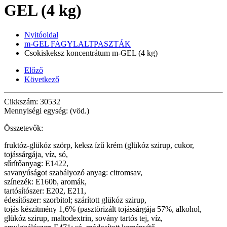
GEL (4 kg)
Nyitóoldal
m-GEL FAGYLALTPASZTÁK
Csokiskeksz koncentrátum m-GEL (4 kg)
Előző
Következő
Cikkszám: 30532
Mennyiségi egység: (vöd.)
Összetevők:
fruktóz-glükóz szörp, keksz ízű krém (glükóz szirup, cukor,
tojássárgája, víz, só,
sűrítőanyag: E1422,
savanyúságot szabályozó anyag: citromsav,
színezék: E160b, aromák,
tartósítószer: E202, E211,
édesítőszer: szorbitol; szárított glükóz szirup,
tojás készítmény 1,6% (pasztörizált tojássárgája 57%, alkohol,
glükóz szirup, maltodextrin, sovány tartós tej, víz,