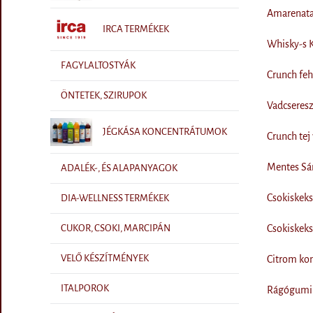
Amarenata
IRCA TERMÉKEK
Whisky-s K
FAGYLALTOSTYÁK
Crunch feh
ÖNTETEK, SZIRUPOK
Vadcseresz
JÉGKÁSA KONCENTRÁTUMOK
Crunch tej
Mentes Sár
ADALÉK-, ÉS ALAPANYAGOK
Csokiskek
DIA-WELLNESS TERMÉKEK
CUKOR, CSOKI, MARCIPÁN
Csokiskek
VELŐ KÉSZÍTMÉNYEK
Citrom ko
ITALPOROK
Rágógumi 