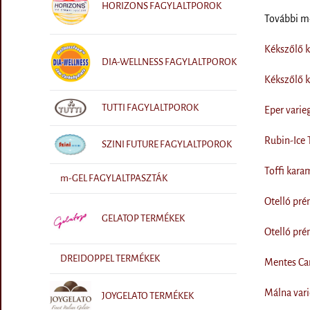
HORIZONS FAGYLALTPOROK
További 
Kékszőlő 
DIA-WELLNESS FAGYLALTPOROK
Kékszőlő 
TUTTI FAGYLALTPOROK
Eper varie
Rubin-Ice 
SZINI FUTURE FAGYLALTPOROK
Toffi kara
m-GEL FAGYLALTPASZTÁK
Otelló pr
GELATOP TERMÉKEK
Otelló pr
DREIDOPPEL TERMÉKEK
Mentes Ca
Málna vari
JOYGELATO TERMÉKEK