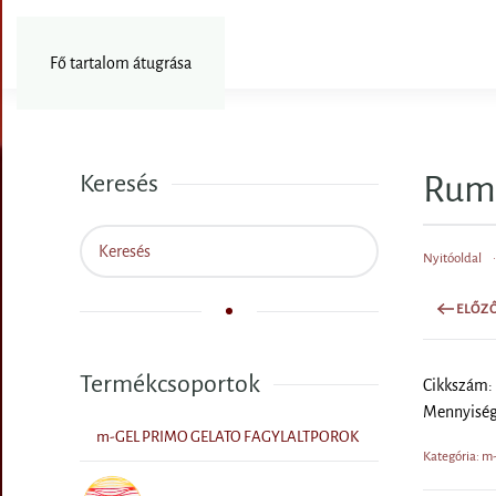
Fotózás
Fő tartalom átugrása
Rump
Keresés
Nyitóoldal
ELŐZ
Termékcsoportok
Cikkszám:
Mennyiségi
m-GEL PRIMO GELATO FAGYLALTPOROK
Kategória: 