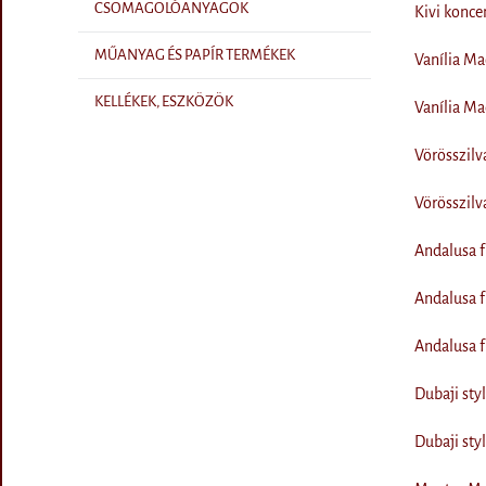
CSOMAGOLÓANYAGOK
Kivi konce
MŰANYAG ÉS PAPÍR TERMÉKEK
Vanília M
KELLÉKEK, ESZKÖZÖK
Vanília M
Vörösszilv
Vörösszilv
Andalusa f
Andalusa f
Andalusa f
Dubaji sty
Dubaji sty