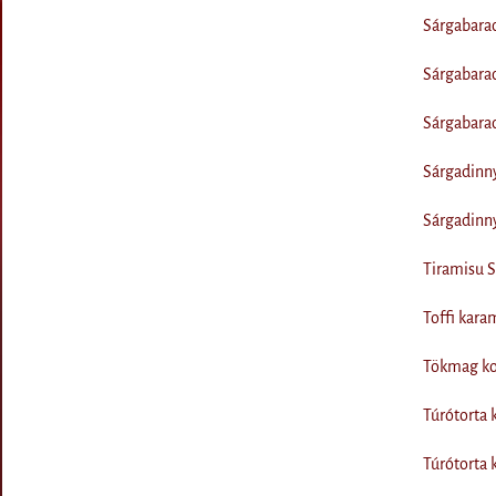
Sárgabara
Sárgabarac
Sárgabarac
Sárgadinn
Sárgadinn
Tiramisu S
Toffi kara
Tökmag ko
Túrótorta 
Túrótorta 