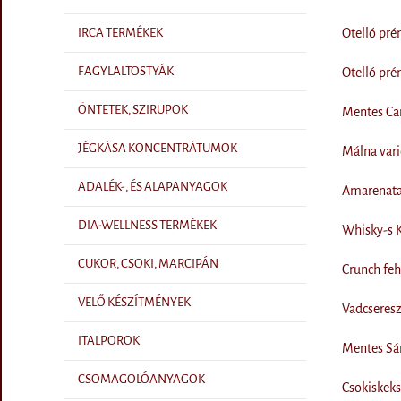
Otelló pr
IRCA TERMÉKEK
FAGYLALTOSTYÁK
Otelló pr
ÖNTETEK, SZIRUPOK
Mentes Ca
JÉGKÁSA KONCENTRÁTUMOK
Málna vari
ADALÉK-, ÉS ALAPANYAGOK
Amarenata
DIA-WELLNESS TERMÉKEK
Whisky-s K
CUKOR, CSOKI, MARCIPÁN
Crunch feh
VELŐ KÉSZÍTMÉNYEK
Vadcseresz
ITALPOROK
Mentes Sár
CSOMAGOLÓANYAGOK
Csokiskek