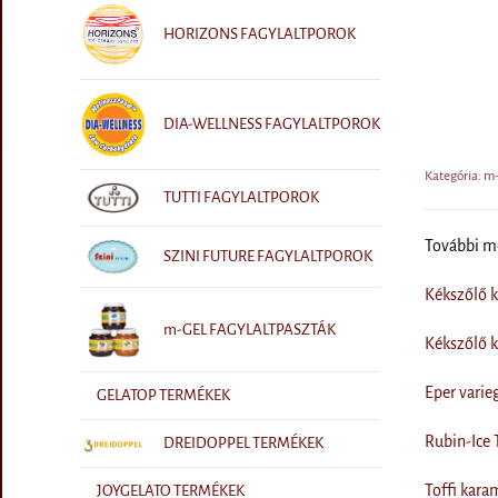
HORIZONS FAGYLALTPOROK
DIA-WELLNESS FAGYLALTPOROK
Kategória: 
TUTTI FAGYLALTPOROK
További 
SZINI FUTURE FAGYLALTPOROK
Kékszőlő 
m-GEL FAGYLALTPASZTÁK
Kékszőlő 
Eper varie
GELATOP TERMÉKEK
Rubin-Ice 
DREIDOPPEL TERMÉKEK
Toffi kara
JOYGELATO TERMÉKEK