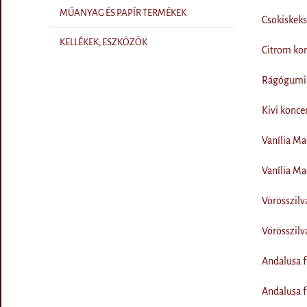
MŰANYAG ÉS PAPÍR TERMÉKEK
Csokiskek
KELLÉKEK, ESZKÖZÖK
Citrom ko
Rágógumi 
Kivi konce
Vanília M
Vanília M
Vörösszilv
Vörösszilv
Andalusa f
Andalusa f