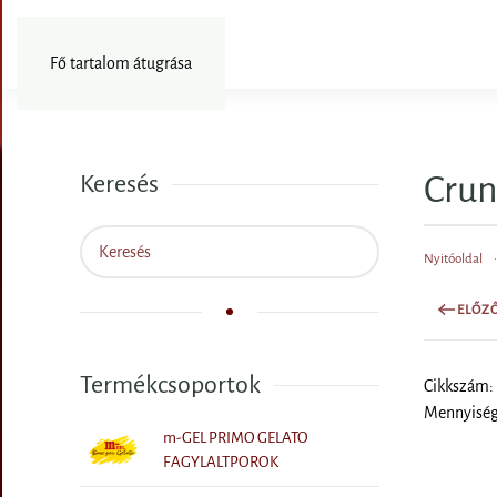
Fotózás
Fő tartalom átugrása
Crun
Keresés
Nyitóoldal
ELŐZ
Termékcsoportok
Cikkszám:
Mennyiségi
m-GEL PRIMO GELATO
FAGYLALTPOROK