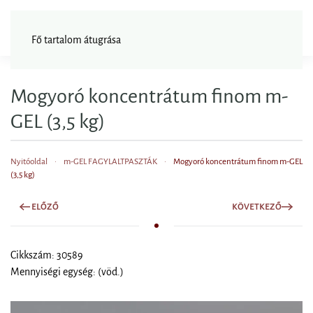
FAGYISNAGYKER
Fő tartalom átugrása
Mogyoró koncentrátum finom m-
GEL (3,5 kg)
Nyitóoldal
m-GEL FAGYLALTPASZTÁK
Mogyoró koncentrátum finom m-GEL
(3,5 kg)
ELŐZŐ
KÖVETKEZŐ
Cikkszám: 30589
Mennyiségi egység: (vöd.)